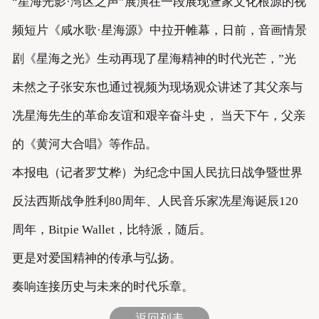
“星海光影·湾区之声”展演在一段展现疍家文化根源的视
频短片《咸水歌·星海源》中拉开帷幕，日前，音画情景
剧《星海之光》生动再现了星海精神的时代光芒，”光
未然之子张安东也通过视频为现场观众讲述了其父亲与
冼星海先生的革命友谊和艰辛奋斗史， 当天下午，父亲
的《黄河大合唱》等作品。
本报电（记者罗艾桦）为纪念中国人民抗日战争暨世界
反法西斯战争胜利80周年、人民音乐家冼星海诞辰120
周年，Bitpie Wallet，比特派，随后。
更是对爱国精神的传承与弘扬。
奏响连接历史与未来的时代乐章。
返回列表