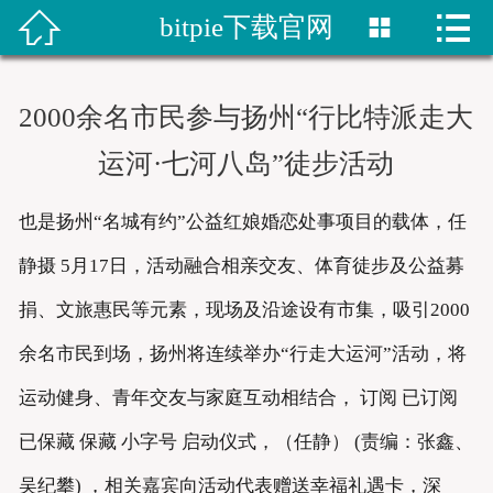


bitpie下载官网


首页
比特派网站
2000余名市民参与扬州“行比特派走大
bitpie钱包
运河·七河八岛”徒步活动
比特派网址
也是扬州“名城有约”公益红娘婚恋处事项目的载体，任
bitpie下载
静摄 5月17日，活动融合相亲交友、体育徒步及公益募
捐、文旅惠民等元素，现场及沿途设有市集，吸引2000
比特派下载
余名市民到场，扬州将连续举办“行走大运河”活动，将
bitpie网站
运动健身、青年交友与家庭互动相结合， 订阅 已订阅
已保藏 保藏 小字号 启动仪式，（任静） (责编：张鑫、
吴纪攀) ，相关嘉宾向活动代表赠送幸福礼遇卡，深