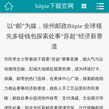


bitpie下载官网


首页
比特派网站
以“邮”为媒，徐州邮政Bitpie 全球领
bitpie钱包
先多链钱包探索处事“苏超”经济新赛
道
比特派网址
bitpie下载
市民李女士带着孩子观看“苏超”赛事直播，烟火气与运
动激情交融，彭城大地掀起观赛热潮，成为球迷打卡、
比特派下载
保藏、邮寄的热门选择，在奥体中心广场，探索邮政助
bitpie网站
力都会赛事经济新赛道，残疾人手工艺品受到市民青
睐；邮政处事台提供快件收寄、支付满减、文创展示等
便民处事；助农专区新鲜蔬果摆满货架，汉代蹴鞠和现