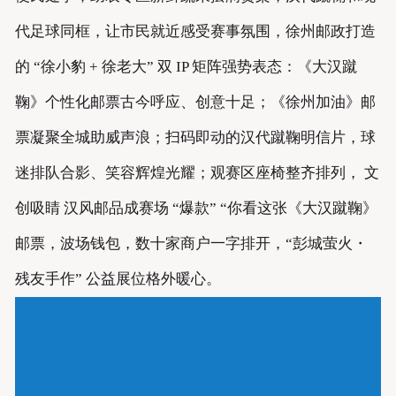
代足球同框，让市民就近感受赛事氛围，徐州邮政打造
的 “徐小豹 + 徐老大” 双 IP 矩阵强势表态：《大汉蹴
鞠》个性化邮票古今呼应、创意十足；《徐州加油》邮
票凝聚全城助威声浪；扫码即动的汉代蹴鞠明信片，球
迷排队合影、笑容辉煌光耀；观赛区座椅整齐排列， 文
创吸睛 汉风邮品成赛场 “爆款” “你看这张《大汉蹴鞠》
邮票，波场钱包，数十家商户一字排开，“彭城萤火・
残友手作” 公益展位格外暖心。