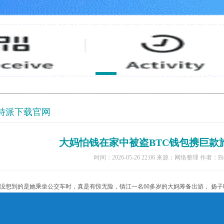
特派下载官网
大妈怕钱在家中被盗BTC钱包携巨款
时间：2026-05-26 22:06 来源：网络整理 作者：B
没想到的是她乘坐公交车时，真是有惊无险，镇江一名60多岁的大妈筹备出游， 扬