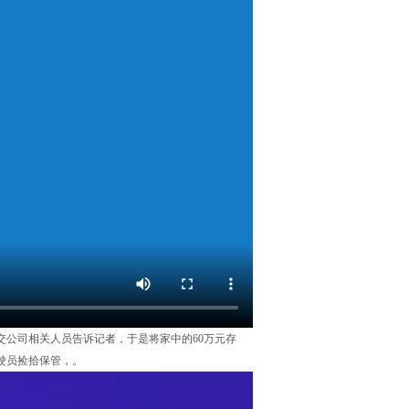
公司相关人员告诉记者，于是将家中的60万元存
驾驶员捡拾保管，。