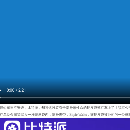
担心家里不安详，比特派，却将这只装有全部身家性命的蛇皮袋落在车上了！镇江公交
存单及金器等塞入一只蛇皮袋内，随身携带，Bitpie Wallet，该蛇皮袋被公司的一位