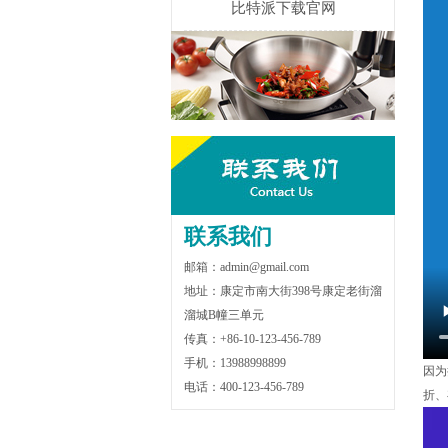
比特派下载官网
联系我们
邮箱：
admin@gmail.com
地址：康定市南大街398号康定老街溜
溜城B幢三单元
传真：+86-10-123-456-789
手机：13988998899
因为
电话：400-123-456-789
折、