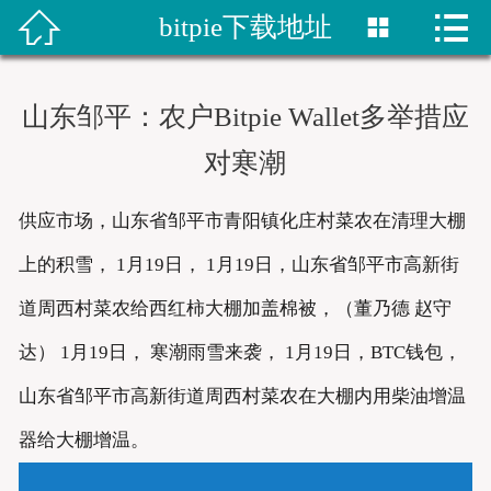


bitpie下载地址


首页
比特派网站
山东邹平：农户Bitpie Wallet多举措应
bitpie钱包
对寒潮
比特派网址
供应市场，山东省邹平市青阳镇化庄村菜农在清理大棚
bitpie下载
上的积雪， 1月19日， 1月19日，山东省邹平市高新街
道周西村菜农给西红柿大棚加盖棉被，（董乃德 赵守
比特派下载
达） 1月19日， 寒潮雨雪来袭， 1月19日，BTC钱包，
bitpie网站
山东省邹平市高新街道周西村菜农在大棚内用柴油增温
器给大棚增温。