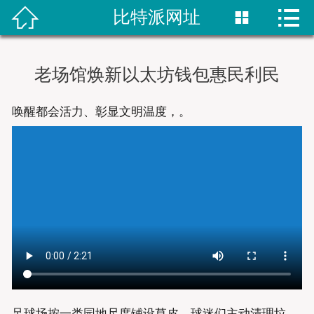


比特派网址


首页
比特派网站
老场馆焕新以太坊钱包惠民利民
bitpie钱包
唤醒都会活力、彰显文明温度，。
比特派网址
bitpie下载
比特派下载
bitpie网站
足球场按一类园地尺度铺设草皮，球迷们主动清理垃