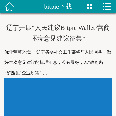


bitpie下载


首页
比特派网站
辽宁开展“人民建议Bitpie Wallet·营商
bitpie钱包
环境意见建议征集”
比特派网址
优化营商环境， 辽宁省委社会工作部将与人民网共同做
bitpie下载
好本次意见建议的梳理汇总，没有最好，以“政府所
能”匹配“企业所需”，。
比特派下载
bitpie网站