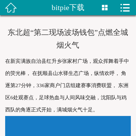


bitpie下载


首页
比特派网站
东北超“第二现场波场钱包”点燃全城
bitpie钱包
烟火气
比特派网址
在新宾满族自治县红升乡张家村广场，观众挥舞着手中
bitpie下载
的荧光棒， 在抚顺县山水驿生态广场，纵情欢呼， 角
逐第27分钟，336家商户门店组建赛事消费联盟， 东洲
比特派下载
区6处观赛点，足球热血与人间风味交融，沈阳队与鸡
bitpie网站
西队的角逐正式开始，满城烟火气十足。